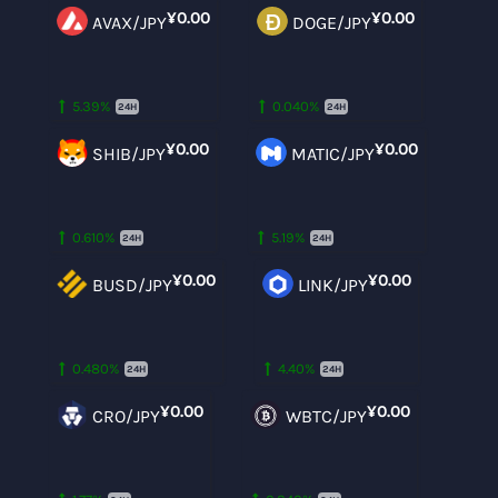
¥0.00
¥0.00
AVAX/JPY
DOGE/JPY
5.39%
0.040%
24H
24H
¥0.00
¥0.00
SHIB/JPY
MATIC/JPY
0.610%
5.19%
24H
24H
¥0.00
¥0.00
BUSD/JPY
LINK/JPY
0.480%
4.40%
24H
24H
¥0.00
¥0.00
CRO/JPY
WBTC/JPY