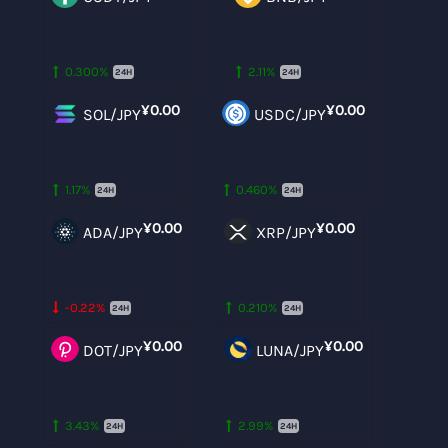
0.300%
2.11%
24H
24H
¥0.00
¥0.00
SOL/JPY
USDC/JPY
1.17%
0.460%
24H
24H
¥0.00
¥0.00
ADA/JPY
XRP/JPY
-0.22%
0.210%
24H
24H
¥0.00
¥0.00
DOT/JPY
LUNA/JPY
3.43%
2.99%
24H
24H